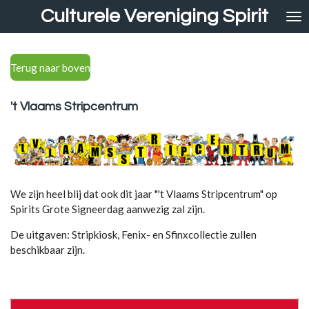
Culturele Vereniging Spirit
Ga
direct
naar
de
Terug naar boven
hoofdinhoud
't Vlaams Stripcentrum
We zijn heel blij dat ook dit jaar "'t Vlaams Stripcentrum" op
Spirits Grote Signeerdag aanwezig zal zijn.
De uitgaven: Stripkiosk, Fenix- en Sfinxcollectie zullen
beschikbaar zijn.