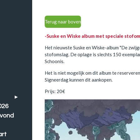
Terug naar boven
-Suske en Wiske album met speciale stofom
Het nieuwste Suske en Wiske-album "De zwijgen
stofomslag. De oplage is slechts 150 exempl
Schoonis.
Het is niet mogelijk om dit album te reservere
Signeerdag kunnen dit aankopen.
Prijs: 20€
026
avond
art