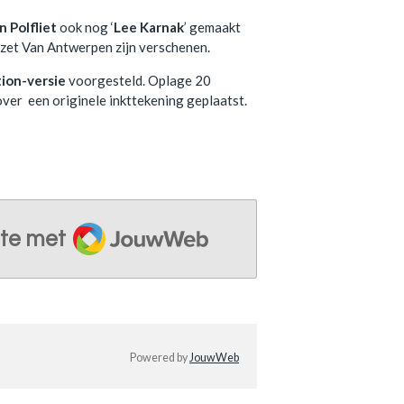
n Polfliet
ook nog ‘
Lee Karnak
’ gemaakt
azet Van Antwerpen zijn verschenen.
tion-versie
voorgesteld. Oplage 20
over een originele inkttekening geplaatst.
JouwWeb
te met
Powered by
JouwWeb