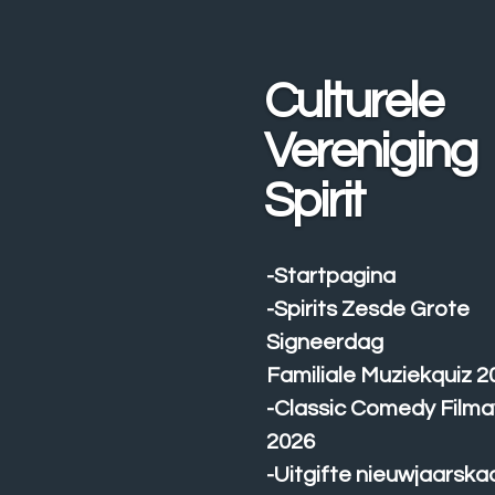
Ga
direct
naar
Culturele
de
hoofdinhoud
Vereniging
Spirit
-Startpagina
-Spirits Zesde Grote
Signeerdag
Familiale Muziekquiz 2
-Classic Comedy Film
2026
-Uitgifte nieuwjaarska